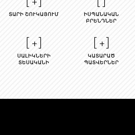
[
+]
[
]
ՏԱՐԻ ՇՈՒԿԱՅՈՒՄ
ԻՍՊԱՆԱԿԱՆ
ԲՐԵՆԴՆԵՐ
[
+]
[
+]
ՍԱԼԻԿՆԵՐԻ
ԿԱՏԱՐԱԾ
ՏԵՍԱԿԱՆԻ
ՊԱՏՎԵՐՆԵՐ