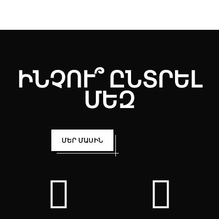
ԻՆՉՈՒ՞ ԸՆՏՐԵԼ
ՄԵԶ
ՄԵՐ ՄԱՍԻՆ